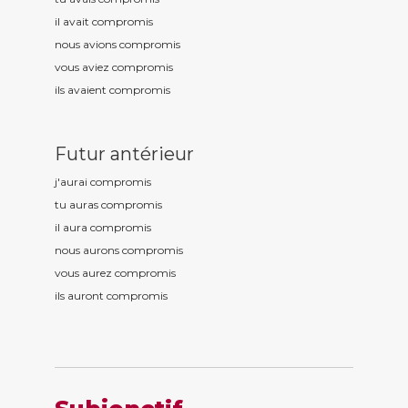
il avait comprom
is
nous avions comprom
is
vous aviez comprom
is
ils avaient comprom
is
Futur antérieur
j'aurai comprom
is
tu auras comprom
is
il aura comprom
is
nous aurons comprom
is
vous aurez comprom
is
ils auront comprom
is