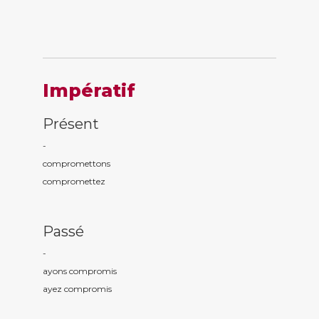
Impératif
Présent
-
comprom
ettons
comprom
ettez
Passé
-
ayons comprom
is
ayez comprom
is