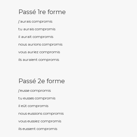
Passé 1re forme
j'aurais comprom
is
tu aurais comprom
is
il aurait comprom
is
nous aurions comprom
is
vous auriez comprom
is
ils auraient comprom
is
Passé 2e forme
j'eusse comprom
is
tu eusses comprom
is
il eût comprom
is
nous eussions comprom
is
vous eussiez comprom
is
ils eussent comprom
is