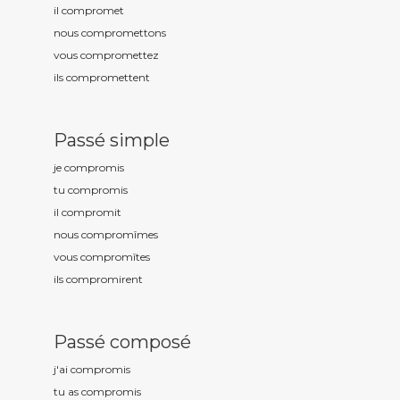
il comprom
et
nous comprom
ettons
vous comprom
ettez
ils comprom
ettent
Passé simple
je comprom
is
tu comprom
is
il comprom
it
nous comprom
îmes
vous comprom
îtes
ils comprom
irent
Passé composé
j'ai comprom
is
tu as comprom
is