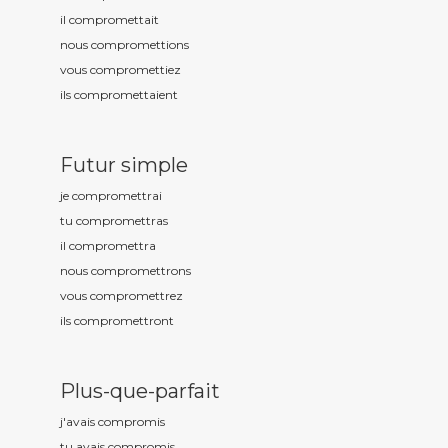
il comprom
ettait
nous comprom
ettions
vous comprom
ettiez
ils comprom
ettaient
Futur simple
je comprom
ettrai
tu comprom
ettras
il comprom
ettra
nous comprom
ettrons
vous comprom
ettrez
ils comprom
ettront
Plus-que-parfait
j'avais comprom
is
tu avais comprom
is