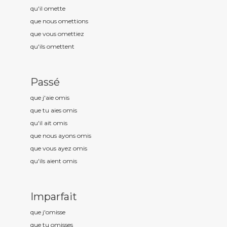
qu'il om
ette
que nous om
ettions
que vous om
ettiez
qu'ils om
ettent
Passé
que j'aie om
is
que tu aies om
is
qu'il ait om
is
que nous ayons om
is
que vous ayez om
is
qu'ils aient om
is
Imparfait
que j'om
isse
que tu om
isses