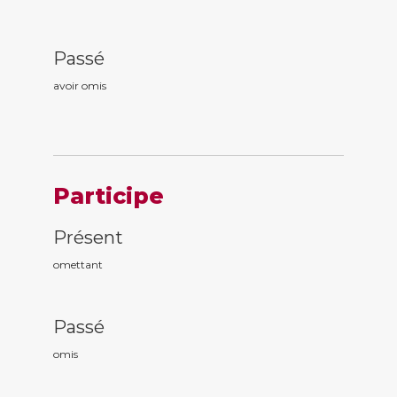
Passé
avoir om
is
Participe
Présent
om
ettant
Passé
om
is