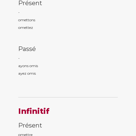
Présent
-
om
ettons
om
ettez
Passé
-
ayons om
is
ayez om
is
Infinitif
Présent
omettre