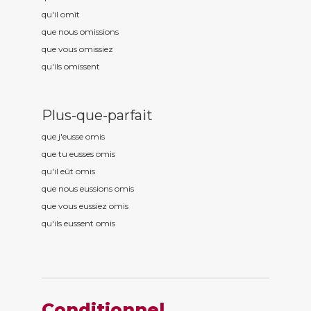
qu'il om
ît
que nous om
issions
que vous om
issiez
qu'ils om
issent
Plus-que-parfait
que j'eusse om
is
que tu eusses om
is
qu'il eût om
is
que nous eussions om
is
que vous eussiez om
is
qu'ils eussent om
is
Conditionnel