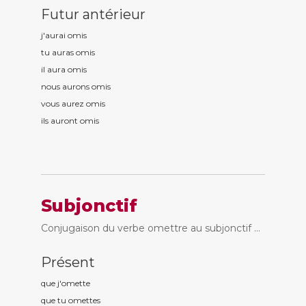
Futur antérieur
j'aurai om
is
tu auras om
is
il aura om
is
nous aurons om
is
vous aurez om
is
ils auront om
is
Subjonctif
Conjugaison du verbe omettre au subjonctif ...
Présent
que j'om
ette
que tu om
ettes