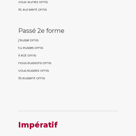
vous auriez om
is
ils auraient om
is
Passé 2e forme
j'eusse om
is
tu eusses om
is
il eût om
is
nous eussions om
is
vous eussiez om
is
ils eussent om
is
Impératif