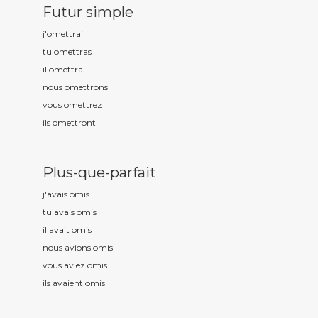
Futur simple
j'om
ettrai
tu om
ettras
il om
ettra
nous om
ettrons
vous om
ettrez
ils om
ettront
Plus-que-parfait
j'avais om
is
tu avais om
is
il avait om
is
nous avions om
is
vous aviez om
is
ils avaient om
is