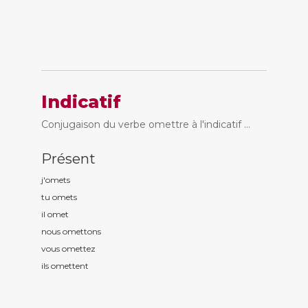
Indicatif
Conjugaison du verbe omettre à l'indicatif ...
Présent
j'om
ets
tu om
ets
il om
et
nous om
ettons
vous om
ettez
ils om
ettent