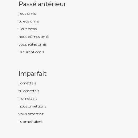
Passé antérieur
j'eus om
is
tu eus om
is
il eut om
is
nous eûmes om
is
vous eûtes om
is
ils eurent om
is
Imparfait
j'om
ettais
tu om
ettais
il om
ettait
nous om
ettions
vous om
ettiez
ils om
ettaient