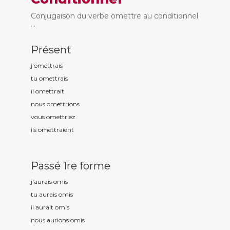
Conjugaison du verbe omettre au conditionnel
...
Présent
j'om
ettrais
tu om
ettrais
il om
ettrait
nous om
ettrions
vous om
ettriez
ils om
ettraient
Passé 1re forme
j'aurais om
is
tu aurais om
is
il aurait om
is
nous aurions om
is