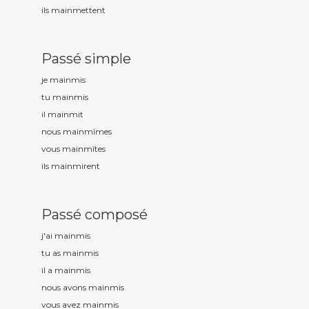
ils mainm
ettent
Passé simple
je mainm
is
tu mainm
is
il mainm
it
nous mainm
îmes
vous mainm
îtes
ils mainm
irent
Passé composé
j'ai mainm
is
tu as mainm
is
il a mainm
is
nous avons mainm
is
vous avez mainm
is