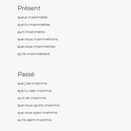
Présent
que je mainm
ette
que tu mainm
ettes
qu'il mainm
ette
que nous mainm
ettions
que vous mainm
ettiez
qu'ils mainm
ettent
Passé
que j'aie mainm
is
que tu aies mainm
is
qu'il ait mainm
is
que nous ayons mainm
is
que vous ayez mainm
is
qu'ils aient mainm
is