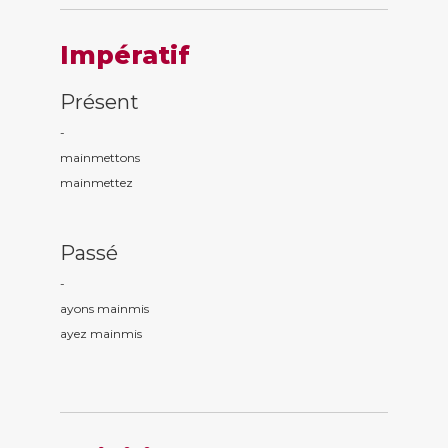
Impératif
Présent
-
mainm
ettons
mainm
ettez
Passé
-
ayons mainm
is
ayez mainm
is