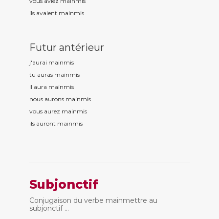
vous aviez mainm
is
ils avaient mainm
is
Futur antérieur
j'aurai mainm
is
tu auras mainm
is
il aura mainm
is
nous aurons mainm
is
vous aurez mainm
is
ils auront mainm
is
Subjonctif
Conjugaison du verbe mainmettre au
subjonctif ...