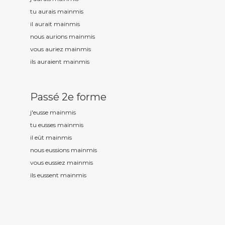
tu aurais mainm
is
il aurait mainm
is
nous aurions mainm
is
vous auriez mainm
is
ils auraient mainm
is
Passé 2e forme
j'eusse mainm
is
tu eusses mainm
is
il eût mainm
is
nous eussions mainm
is
vous eussiez mainm
is
ils eussent mainm
is