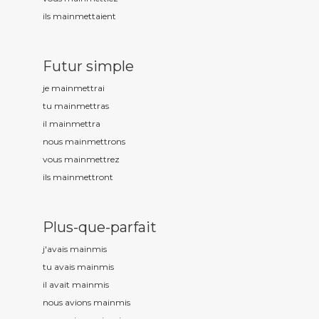
ils mainm
ettaient
Futur simple
je mainm
ettrai
tu mainm
ettras
il mainm
ettra
nous mainm
ettrons
vous mainm
ettrez
ils mainm
ettront
Plus-que-parfait
j'avais mainm
is
tu avais mainm
is
il avait mainm
is
nous avions mainm
is