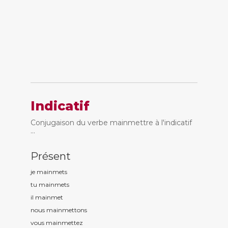
Indicatif
Conjugaison du verbe mainmettre à l'indicatif
...
Présent
je mainm
ets
tu mainm
ets
il mainm
et
nous mainm
ettons
vous mainm
ettez