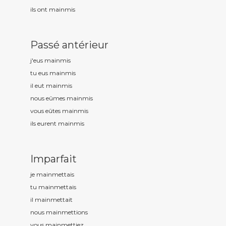
ils ont mainm
is
Passé antérieur
j'eus mainm
is
tu eus mainm
is
il eut mainm
is
nous eûmes mainm
is
vous eûtes mainm
is
ils eurent mainm
is
Imparfait
je mainm
ettais
tu mainm
ettais
il mainm
ettait
nous mainm
ettions
vous mainm
ettiez