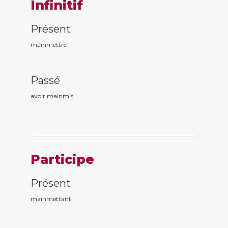
Infinitif
Présent
mainmettre
Passé
avoir mainm
is
Participe
Présent
mainm
ettant