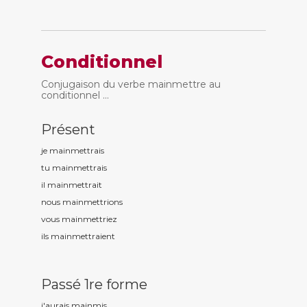
Conditionnel
Conjugaison du verbe mainmettre au
conditionnel ...
Présent
je mainm
ettrais
tu mainm
ettrais
il mainm
ettrait
nous mainm
ettrions
vous mainm
ettriez
ils mainm
ettraient
Passé 1re forme
j'aurais mainm
is